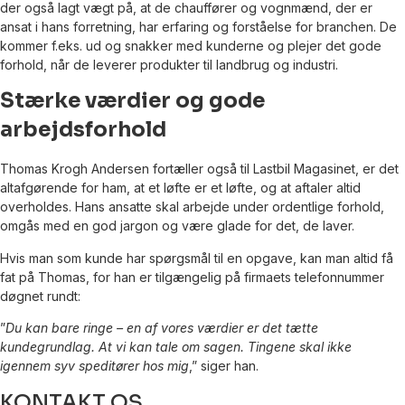
der også lagt vægt på, at de chauffører og vognmænd, der er
ansat i hans forretning, har erfaring og forståelse for branchen. De
kommer f.eks. ud og snakker med kunderne og plejer det gode
forhold, når de leverer produkter til landbrug og industri.
Stærke værdier og gode
arbejdsforhold
Thomas Krogh Andersen fortæller også til Lastbil Magasinet, er det
altafgørende for ham, at et løfte er et løfte, og at aftaler altid
overholdes. Hans ansatte skal arbejde under ordentlige forhold,
omgås med en god jargon og være glade for det, de laver.
Hvis man som kunde har spørgsmål til en opgave, kan man altid få
fat på Thomas, for han er tilgængelig på firmaets telefonnummer
døgnet rundt:
”
Du kan bare ringe – en af vores værdier er det tætte
kundegrundlag. At vi kan tale om sagen. Tingene skal ikke
igennem syv speditører hos mig
,” siger han.
KONTAKT OS