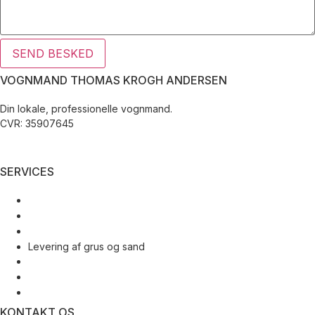
SEND BESKED
VOGNMAND THOMAS KROGH ANDERSEN
Din lokale, professionelle vognmand.
CVR: 35907645
SERVICES
Gylletransport
Tanktransport
Jordbrugskalk
Levering af grus og sand
Salg og levering af kosand
Salg og levering af kalk
Korn og foderstoffer
KONTAKT OS