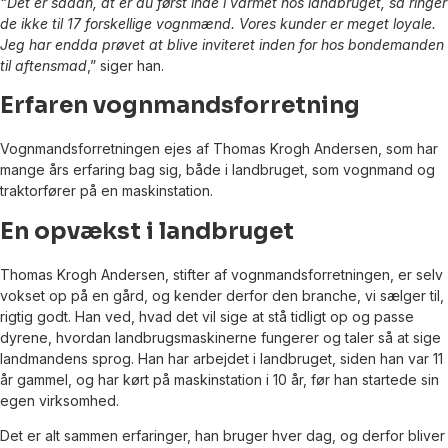
“Det er sådan, at er du først inde i varmet hos landbruget, så ringer
de ikke til 17 forskellige vognmænd. Vores kunder er meget loyale.
Jeg har endda prøvet at blive inviteret inden for hos bondemanden
til aftensmad
,” siger han.
Erfaren vognmandsforretning
Vognmandsforretningen ejes af Thomas Krogh Andersen, som har
mange års erfaring bag sig, både i landbruget, som vognmand og
traktorfører på en maskinstation.
En opvækst i landbruget
Thomas Krogh Andersen, stifter af vognmandsforretningen, er selv
vokset op på en gård, og kender derfor den branche, vi sælger til,
rigtig godt. Han ved, hvad det vil sige at stå tidligt op og passe
dyrene, hvordan landbrugsmaskinerne fungerer og taler så at sige
landmandens sprog. Han har arbejdet i landbruget, siden han var 11
år gammel, og har kørt på maskinstation i 10 år, før han startede sin
egen virksomhed.
Det er alt sammen erfaringer, han bruger hver dag, og derfor bliver