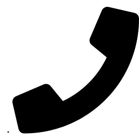
Videre
til
indhold
Telefon: 40972660